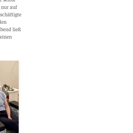
 nur auf
schäftigte
den
Abend ließ
 einen