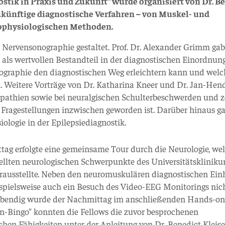
k in Praxis und Zukunft“ wurde organisiert von Dr. B
ukünftige diagnostische Verfahren – von Muskel- und
ophysiologischen Methoden.
 Nervensonographie gestaltet. Prof. Dr. Alexander Grimm gab
als wertvollen Bestandteil in der diagnostischen Einordnung
ographie den diagnostischen Weg erleichtern kann und welc
 Weitere Vorträge von Dr. Katharina Kneer und Dr. Jan-Hend
opathien sowie bei neuralgischen Schulterbeschwerden und z
Fragestellungen inzwischen geworden ist. Darüber hinaus gab
iologie in der Epilepsiediagnostik.
ag erfolgte eine gemeinsame Tour durch die Neurologie, wel
tellten neurologischen Schwerpunkte des Universitätsklinik
rausstellte. Neben den neuromuskulären diagnostischen Ein
ispielsweise auch ein Besuch des Video-EEG Monitorings nich
ebendig wurde der Nachmittag im anschließenden Hands-on-
n-Bingo“ konnten die Fellows die zuvor besprochenen
hen Fähigkeiten unter der Anleitung von Dr. Benedict Kleiser