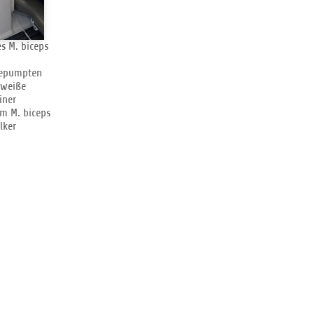
 M. biceps
gepumpten
 weiße
iner
em M. biceps
lker