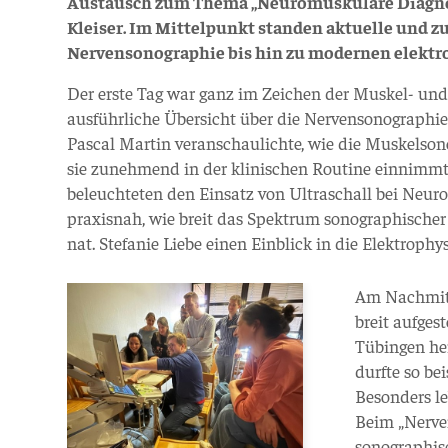
Austausch zum Thema „Neuromuskuläre Diagnosti
Kleiser. Im Mittelpunkt standen aktuelle und z
Nervensonographie bis hin zu modernen elektr
Der erste Tag war ganz im Zeichen der Muskel- und
ausführliche Übersicht über die Nervensonographie 
Pascal Martin veranschaulichte, wie die Muskelson
sie zunehmend in der klinischen Routine einnimmt.
beleuchteten den Einsatz von Ultraschall bei Neur
praxisnah, wie breit das Spektrum sonographischer 
nat. Stefanie Liebe einen Einblick in die Elektrophys
Am Nachmitt
breit aufges
Tübingen he
durfte so be
Besonders l
Beim „Nerve
sonographisc