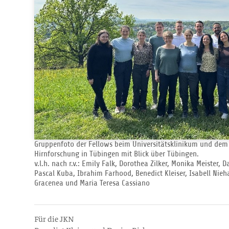
Gruppenfoto der Fellows beim Universitätsklinikum und dem H
Hirnforschung in Tübingen mit Blick über Tübingen.
v.l.h. nach r.v.: Emily Falk, Dorothea Zilker, Monika Meister, 
Pascal Kuba, Ibrahim Farhood, Benedict Kleiser, Isabell Nieha
Gracenea und Maria Teresa Cassiano
Für die JKN