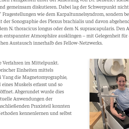
d gemeinsam diskutieren. Dabei lag der Schwerpunkt nicht
n“ Fragestellungen wie dem Karpaltunnelsyndrom, sondern be
it der Sonographie des Plexus brachialis und davon abgehen
dem N. thoracicus longus oder dem N. suprascapularis. Den 
in entspannter Atmosphäre ausklingen – mit Gelegenheit für
ichen Austausch innerhalb des Fellow-Netzwerks.
e Verfahren im Mittelpunkt.
rischer Einheiten mittels
i Yang die Magnetomyographie,
 eines Muskels erfasst und so
öffnet. Abgerundet wurde dies
ktuelle Anwendungen der
nschließenden Praxisteil konnten
 Methoden kennenlernen und selbst