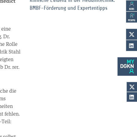
enedict
Klinische Evidenz in der Medizintechnik:
BMBF-Förderung und Expertentipps
 eine
. Dr.
he Rolle
rik Stahl
eigten
 Dr. rer.
che die
ums
heiten
t fehlen.
Teil:
 selbst