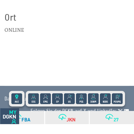
Ort
ONLINE
Datenschutz
|
Impressum
|
Kontakt
|
Presse
Folgen Sie der DGKN auf X und LinkedIn:
© 2026 DGKN | Privacy by Design